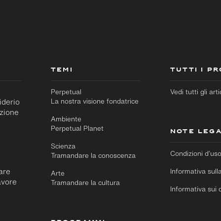
TEMI
TUTTI I P
Perpetual
Vedi tutti gli arti
iderio
La nostra visione fondatrice
azione
Ambiente
Perpetual Planet
NOTE LEGA
Scienza
Condizioni d’us
Tramandare la conoscenza
rare
Informativa sull
Arte
avore
Tramandare la cultura
Informativa sui 