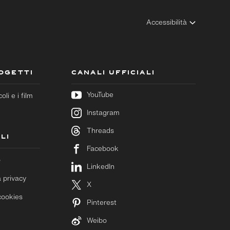
Accessibilità
ROGETTI
CANALI UFFICIALI
YouTube
coli e i film
Instagram
Threads
LI
Facebook
o
LinkedIn
a privacy
X
cookies
Pinterest
Weibo