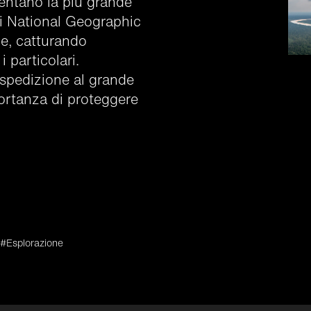
mentano la più grande
di National Geographic
e, catturando
 particolari.
 spedizione al grande
ortanza di proteggere
#Esplorazione