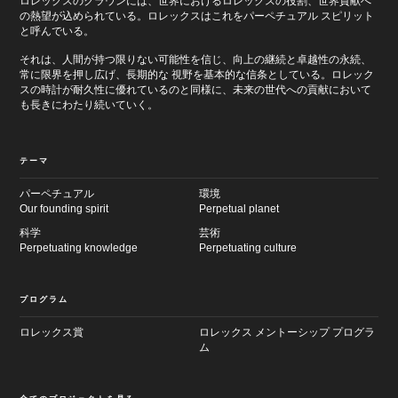
ロレックスのクラウンには、世界におけるロレックスの役割、世界貢献へ
の熱望が込められている。ロレックスはこれをパーペチュアル スピリット
と呼んでいる。
それは、人間が持つ限りない可能性を信じ、向上の継続と卓越性の永続、
常に限界を押し広げ、長期的な 視野を基本的な信条としている。ロレック
スの時計が耐久性に優れているのと同様に、未来の世代への貢献において
も長きにわたり続いていく。
テーマ
パーペチュアル
環境
Our founding spirit
Perpetual planet
科学
芸術
Perpetuating knowledge
Perpetuating culture
プログラム
ロレックス賞
ロレックス メントーシップ プログラ
ム