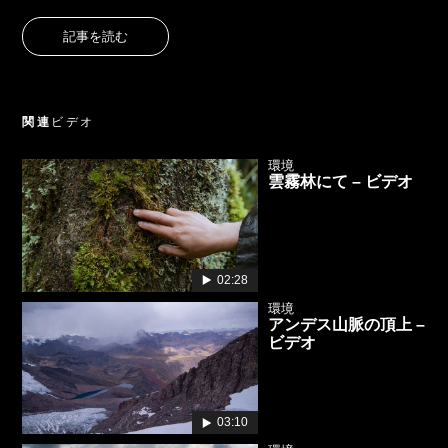
記事を読む
関連
ビデオ
環境
雲霧林にて – ビデオ
02:28
環境
アンデス山脈の頂上 –
ビデオ
03:10