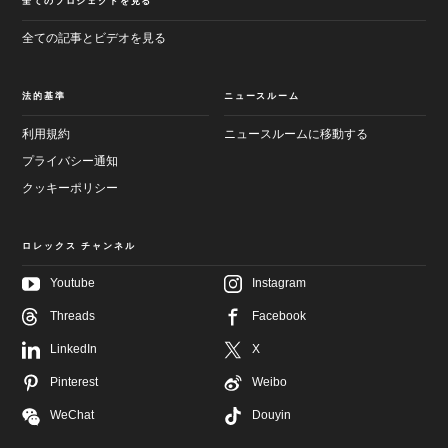
全てのプロジェクトを見る
全ての記事とビデオを見る
法的基準
ニュースルーム
利用規約
ニュースルームに移動する
プライバシー通知
クッキーポリシー
ロレックス チャンネル
Youtube
Instagram
メ
フ
イ
Threads
Facebook
ッ
ン
タ
画
LinkedIn
X
ー
面
へ
へ
Pinterest
Weibo
進
進
む
む
WeChat
Douyin