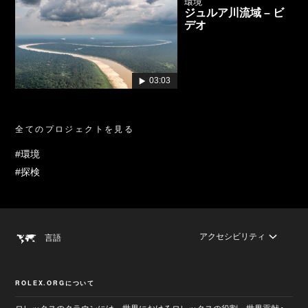
環境
ジュルア川流域 – ビ
デオ
03:03
全てのプロジェクトを見る
#環境
#探検
アクセシビリティ
言語
ROLEX.ORGについて