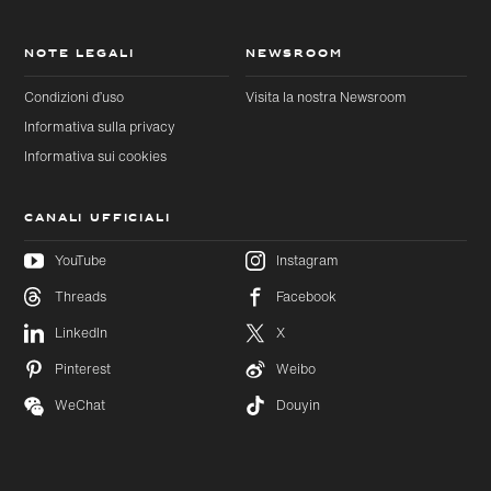
NOTE LEGALI
NEWSROOM
Condizioni d’uso
Visita la nostra Newsroom
Informativa sulla privacy
Informativa sui cookies
CANALI UFFICIALI
YouTube
Instagram
Threads
Facebook
Passa al
Passa
LinkedIn
X
contenuto
al
principale
footer
Pinterest
Weibo
WeChat
Douyin