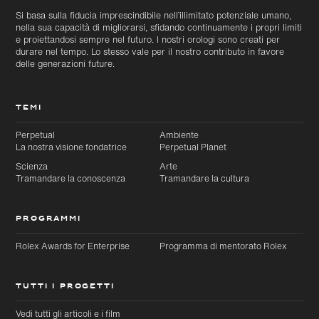
Si basa sulla fiducia imprescindibile nell’illimitato potenziale umano,
nella sua capacità di migliorarsi, sfidando continuamente i propri limiti
e proiettandosi sempre nel futuro. I nostri orologi sono creati per
durare nel tempo. Lo stesso vale per il nostro contributo in favore
delle generazioni future.
TEMI
Perpetual
Ambiente
La nostra visione fondatrice
Perpetual Planet
Scienza
Arte
Tramandare la conoscenza
Tramandare la cultura
PROGRAMMI
Rolex Awards for Enterprise
Programma di mentorato Rolex
TUTTI I PROGETTI
Vedi tutti gli articoli e i film