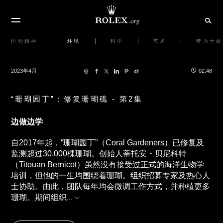
恒动精神
环境
科学
艺术
劳力士雄
2023年4月
02:48
“珊瑚园丁”：修复珊瑚礁 - 第2集
边做边学
自2017年起，“珊瑚园丁”（Coral Gardeners）已修复及
监测超过30,000棵珊瑚。创始人蒂托安・贝尼科特
（Titouan Bernicot）虽然没有接受过正式的海洋生物学
培训，但他的一生均围绕着珊瑚。组织招募专家及热心人
士协助。由此，团队每年均会微调工作方式，并种植更多
珊瑚。期间组织
...