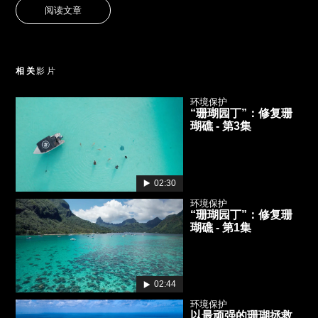
阅读文章
相关
影片
环境保护
“珊瑚园丁”：修复珊
瑚礁 - 第3集
02:30
环境保护
“珊瑚园丁”：修复珊
瑚礁 - 第1集
02:44
环境保护
以最顽强的珊瑚拯救