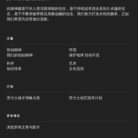
此精神建基于对人类无限潜能的信念，基于持续追求进步及恒久卓越的信
念，基于不断突破界限且高瞻远瞩的信念。我们致力打造永恒的腕表，正如
我们希望为后世做出贡献。
主题
恒动精神
环境
我们的创始精神
保护地球 恒动不息
科学
艺术
知识传承
文化流传
计划
劳力士雄才伟略大奖
劳力士创艺指导计划
所有项目
浏览所有文章与影片