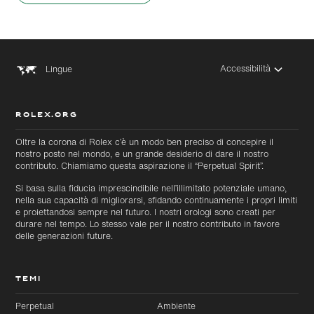
Accessibilità
Lingue
ROLEX.ORG
Oltre la corona di Rolex c’è un modo ben preciso di concepire il
nostro posto nel mondo, e un grande desiderio di dare il nostro
contributo. Chiamiamo questa aspirazione il “Perpetual Spirit”.
Si basa sulla fiducia imprescindibile nell’illimitato potenziale umano,
nella sua capacità di migliorarsi, sfidando continuamente i propri limiti
e proiettandosi sempre nel futuro. I nostri orologi sono creati per
durare nel tempo. Lo stesso vale per il nostro contributo in favore
delle generazioni future.
TEMI
Perpetual
Ambiente