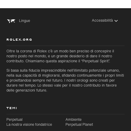
Accessibilità
Lingue
ROLEX.ORG
Oltre la corona di Rolex c’è un modo ben preciso di concepire il
nostro posto nel mondo, e un grande desiderio di dare il nostro
contributo. Chiamiamo questa aspirazione il “Perpetual Spirit”.
Si basa sulla fiducia imprescindibile nell’illimitato potenziale umano,
nella sua capacità di migliorarsi, sfidando continuamente i propri limiti
e proiettandosi sempre nel futuro. I nostri orologi sono creati per
durare nel tempo. Lo stesso vale per il nostro contributo in favore
delle generazioni future.
TEMI
Perpetual
Ambiente
La nostra visione fondatrice
Perpetual Planet