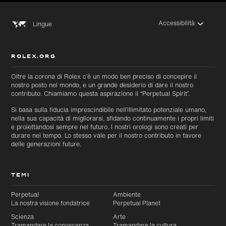
Accessibilità
Lingue
ROLEX.ORG
Oltre la corona di Rolex c’è un modo ben preciso di concepire il
nostro posto nel mondo, e un grande desiderio di dare il nostro
contributo. Chiamiamo questa aspirazione il “Perpetual Spirit”.
Si basa sulla fiducia imprescindibile nell’illimitato potenziale umano,
nella sua capacità di migliorarsi, sfidando continuamente i propri limiti
e proiettandosi sempre nel futuro. I nostri orologi sono creati per
durare nel tempo. Lo stesso vale per il nostro contributo in favore
delle generazioni future.
TEMI
Perpetual
Ambiente
La nostra visione fondatrice
Perpetual Planet
Scienza
Arte
Tramandare la conoscenza
Tramandare la cultura