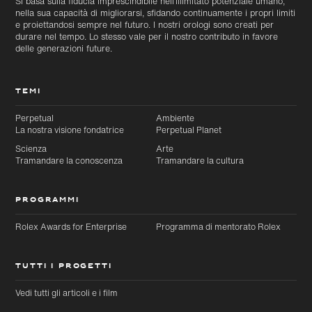
Si basa sulla fiducia imprescindibile nell’illimitato potenziale umano,
nella sua capacità di migliorarsi, sfidando continuamente i propri limiti
e proiettandosi sempre nel futuro. I nostri orologi sono creati per
durare nel tempo. Lo stesso vale per il nostro contributo in favore
delle generazioni future.
TEMI
Perpetual
Ambiente
La nostra visione fondatrice
Perpetual Planet
Scienza
Arte
Tramandare la conoscenza
Tramandare la cultura
PROGRAMMI
Rolex Awards for Enterprise
Programma di mentorato Rolex
TUTTI I PROGETTI
Vedi tutti gli articoli e i film