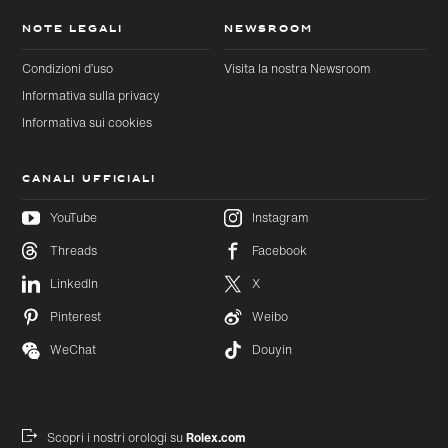
NOTE LEGALI
NEWSROOM
Condizioni d’uso
Visita la nostra Newsroom
Informativa sulla privacy
Informativa sui cookies
CANALI UFFICIALI
YouTube
Instagram
Threads
Facebook
Passa al
Passa
LinkedIn
X
contenuto
al
principale
footer
Pinterest
Weibo
WeChat
Douyin
Scopri i nostri orologi su
Rolex.com