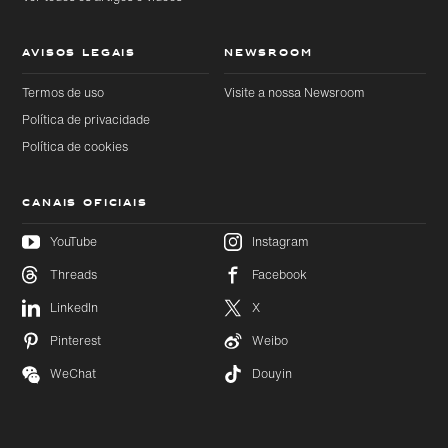
AVISOS LEGAIS
NEWSROOM
Termos de uso
Visite a nossa Newsroom
Política de privacidade
Política de cookies
CANAIS OFICIAIS
YouTube
Instagram
Threads
Facebook
Ir
Ir
diretamente
diretamente
LinkedIn
X
para o
para o
conteúdo
rodapé
Pinterest
Weibo
principal
WeChat
Douyin