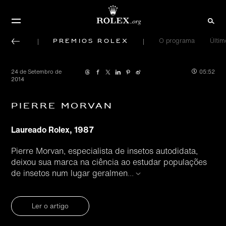
Prêmios Rolex
O programa
Últi
24 de Setembro de
05:52
2014
Pierre Morvan
Laureado Rolex, 1987
Pierre Morvan, especialista de insetos autodidata,
deixou sua marca na ciência ao estudar populações
de insetos num lugar geralmen
...
Ler o artigo