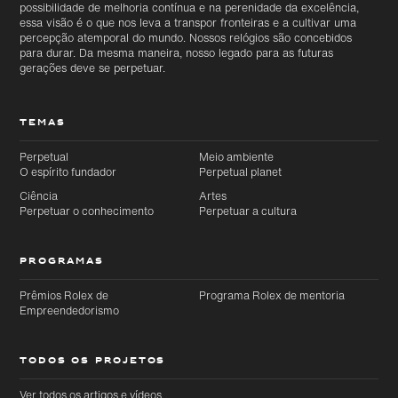
possibilidade de melhoria contínua e na perenidade da excelência,
essa visão é o que nos leva a transpor fronteiras e a cultivar uma
percepção atemporal do mundo. Nossos relógios são concebidos
para durar. Da mesma maneira, nosso legado para as futuras
gerações deve se perpetuar.
TEMAS
Perpetual
Meio ambiente
O espírito fundador
Perpetual planet
Ciência
Artes
Perpetuar o conhecimento
Perpetuar a cultura
PROGRAMAS
Prêmios Rolex de
Programa Rolex de mentoria
Empreendedorismo
TODOS OS PROJETOS
Ver todos os artigos e vídeos