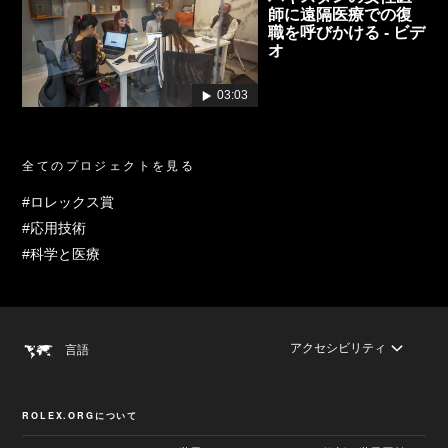
師に遠隔医療での復
職を呼びかける - ビデ
オ
03:03
全てのプロジェクトを見る
#ロレックス賞
#応用技術
#科学と医療
アクセシビリティ
言語
ROLEX.ORGについて