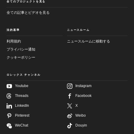
全てのプロジェクトを見る
全ての記事とビデオを見る
法的基準
ニュースルーム
利用規約
ニュースルームに移動する
プライバシー通知
クッキーポリシー
ロレックス チャンネル
Youtube
Instagram
メ
フ
イ
Threads
Facebook
ッ
ン
タ
画
LinkedIn
X
ー
面
へ
へ
Pinterest
Weibo
進
進
む
む
WeChat
Douyin