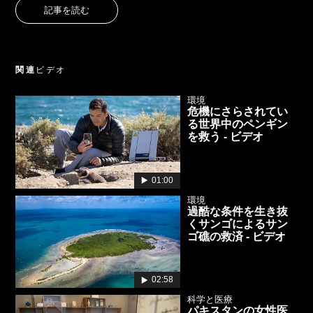
記事を読む
関連
ビデオ
環境
危機にさらされてい
る世界中のペンギン
を救う - ビデオ
01:00
環境
過酷な条件を生き抜
くサンゴによるサン
ゴ礁の救済 - ビデオ
02:58
科学と医療
パキスタンの女性医