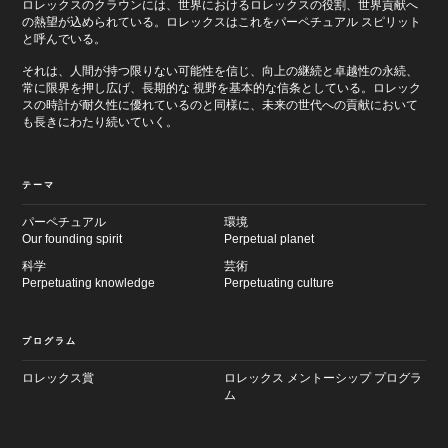
ロレックスのクラウンには、世界におけるロレックスの役割、世界貢献へ
の熱望が込められている。ロレックスはこれをパーペチュアル スピリット
と呼んでいる。
それは、人間が持つ限りない可能性を信じ、向上の継続と卓越性の永続、
常に限界を押し広げ、長期的な 視野を基本的な信条としている。ロレック
スの時計が耐久性に優れているのと同様に、未来の世代への貢献において
も長きにわたり続いていく。
テーマ
パーペチュアル
環境
Our founding spirit
Perpetual planet
科学
芸術
Perpetuating knowledge
Perpetuating culture
プログラム
ロレックス賞
ロレックス メントーシップ プログラ
ム