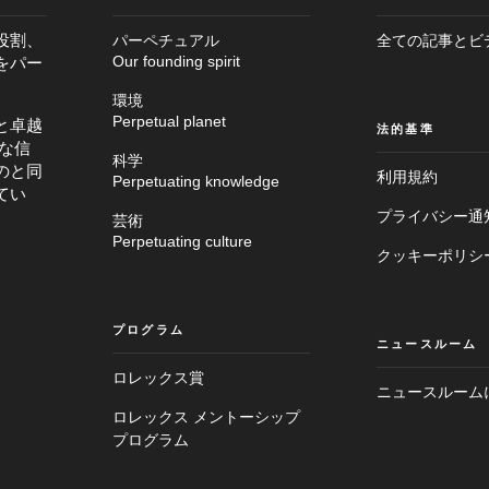
役割、
パーペチュアル
全ての記事とビ
をパー
Our founding spirit
環境
Perpetual planet
と卓越
法的基準
な信
科学
のと同
利用規約
Perpetuating knowledge
てい
プライバシー通
芸術
メ
Perpetuating culture
フ
イ
クッキーポリシ
ッ
ン
タ
画
ー
面
へ
へ
プログラム
進
ニュースルーム
進
む
む
ロレックス賞
ニュースルーム
ロレックス メントーシップ
プログラム