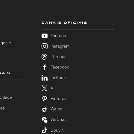
CANAIS OFICIAIS
YouTube
igos e
Instagram
Threads
Facebook
GAIS
LinkedIn
X
acidade
Pinterest
ies
Weibo
WeChat
Douyin
M