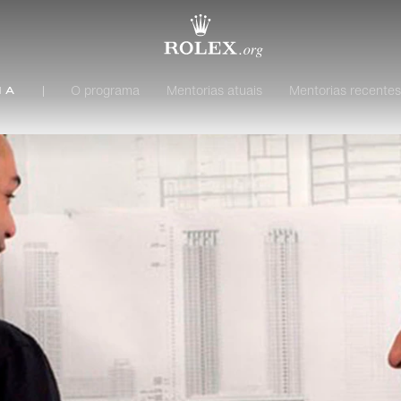
O programa
Mentorias atuais
Mentorias recentes
ia