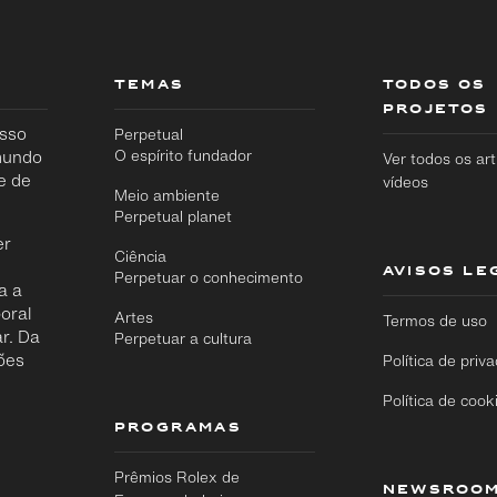
TEMAS
TODOS OS
PROJETOS
osso
Perpetual
 mundo
O espírito fundador
Ver todos os art
e de
vídeos
Meio ambiente
Perpetual planet
er
Ciência
AVISOS LE
Perpetuar o conhecimento
a a
oral
Artes
Termos de uso
Ir
r. Da
Perpetuar a cultura
Ir
diretamente
ões
diretamente
Política de priv
para o
para o
conteúdo
rodapé
Política de cook
principal
PROGRAMAS
Prêmios Rolex de
NEWSROO