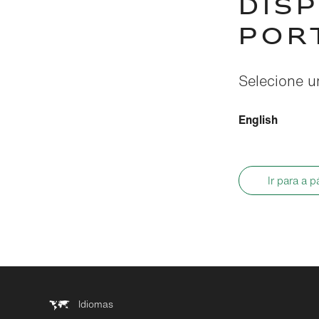
DIS
POR
Selecione um
English
Ir para a p
Idiomas