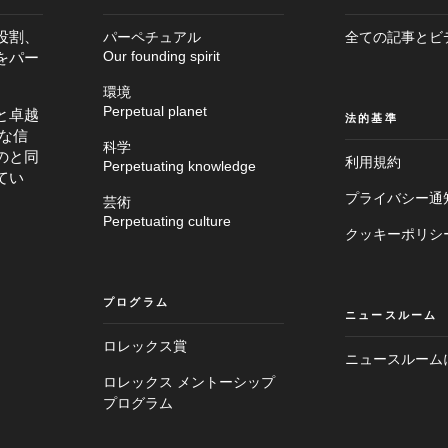
役割、
パーペチュアル
全ての記事とビ
をパー
Our founding spirit
環境
Perpetual planet
と卓越
法的基準
な信
科学
のと同
利用規約
Perpetuating knowledge
てい
プライバシー通
芸術
メ
Perpetuating culture
フ
イ
クッキーポリシ
ッ
ン
タ
画
ー
面
へ
へ
プログラム
進
ニュースルーム
進
む
む
ロレックス賞
ニュースルーム
ロレックス メントーシップ
プログラム