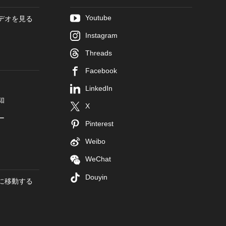
Youtube
デオを見る
Instagram
Threads
Facebook
LinkedIn
知
X
ー
Pinterest
Weibo
WeChat
Douyin
に移動する