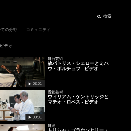
検索
全ての分野
コミュニティ
ビデオ
舞台芸術
故パトリス・シェローとミハ
ウ・ボルチュフ - ビデオ
03:01
視覚芸術
ウィリアム・ケントリッジと
マテオ・ロペス - ビデオ
03:01
舞踊
トリシャ・ブラウンとリー・