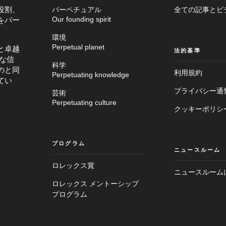
役割、
パーペチュアル
全ての記事とビ
をパー
Our founding spirit
環境
Perpetual planet
と卓越
法的基準
な信
科学
のと同
利用規約
Perpetuating knowledge
てい
プライバシー通
芸術
Perpetuating culture
クッキーポリシ
プログラム
ニュースルーム
ロレックス賞
ニュースルーム
ロレックス メントーシップ
メ
フ
イ
プログラム
ッ
ン
タ
画
ー
面
へ