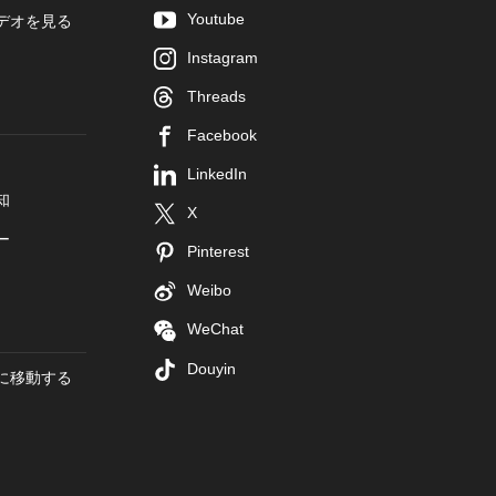
Youtube
デオを見る
Instagram
Threads
Facebook
LinkedIn
知
X
ー
Pinterest
Weibo
WeChat
Douyin
に移動する