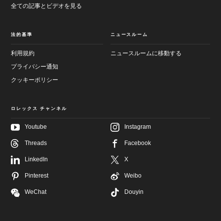
全ての記事とビデオを見る
法的基準
ニュースルーム
利用規約
ニュースルームに移動する
プライバシー通知
クッキーポリシー
ロレックス チャンネル
Youtube
Instagram
メ
フ
Threads
Facebook
イ
ッ
ン
タ
画
LinkedIn
X
ー
面
へ
へ
Pinterest
Weibo
進
進
む
む
WeChat
Douyin