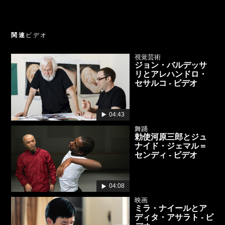
関連
ビデオ
視覚芸術
ジョン・バルデッサ
リとアレハンドロ・
セサルコ - ビデオ
04:43
舞踊
勅使河原三郎とジュ
ナイド・ジェマル＝
センディ - ビデオ
04:08
映画
ミラ・ナイールとア
ディタ・アサラト - ビ