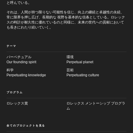
と呼んでいる。
それは、人間が持つ限りない可能性を信じ、向上の継続と卓越性の永続、
常に限界を押し広げ、長期的な 視野を基本的な信条としている。ロレック
スの時計が耐久性に優れているのと同様に、未来の世代への貢献において
も長きにわたり続いていく。
テーマ
パーペチュアル
環境
Our founding spirit
Perpetual planet
科学
芸術
Perpetuating knowledge
Perpetuating culture
プログラム
ロレックス賞
ロレックス メントーシップ プログラ
ム
全てのプロジェクトを見る