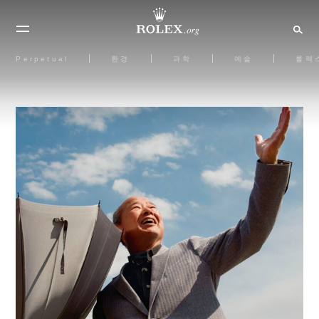
Perpetual
환경
과학
예술
롤렉