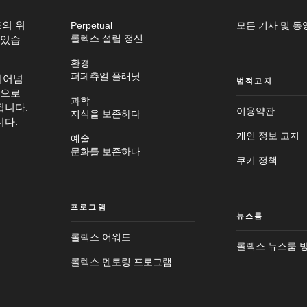
의 위
Perpetual
모든 기사 및 동
 있습
롤렉스 설립 정신
환경
퍼페츄얼 플래닛
뛰어넘
법적고지
탕으로
과학
됩니다.
이용약관
지식을 보존하다
니다.
메
개인 정보 고지
예술
인
바
문화를 보존하다
컨
닥
쿠키 정책
텐
글
츠
로
로
이
이
동
프로그램
동
뉴스룸
롤렉스 어워드
롤렉스 뉴스룸 
롤렉스 멘토링 프로그램