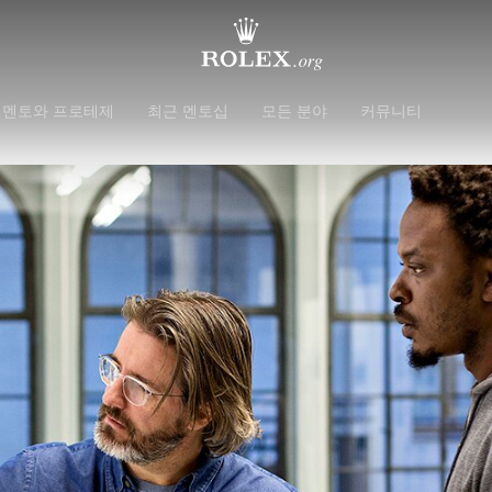
 멘토와 프로테제
최근 멘토십
모든 분야
커뮤니티