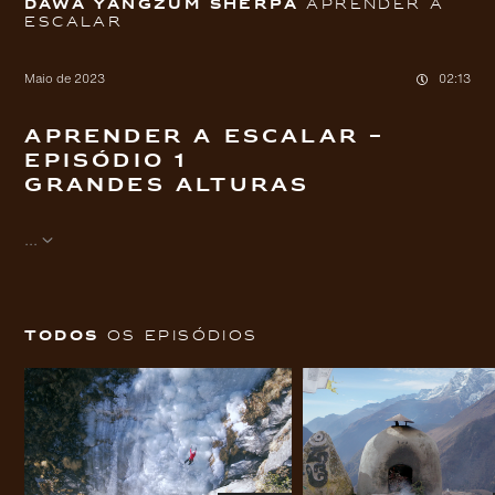
Dawa Yangzum Sherpa
Aprender a
escalar
Maio de 2023
02:13
Aprender a escalar –
Episódio 1
Grandes alturas
...
Ir
Ir
Todos
os episódios
diretamente
diretamente
para o
para o
conteúdo
rodapé
principal