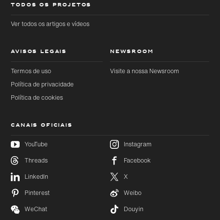
TODOS OS PROJETOS
Ver todos os artigos e vídeos
AVISOS LEGAIS
NEWSROOM
Termos de uso
Visite a nossa Newsroom
Política de privacidade
Política de cookies
CANAIS OFICIAIS
YouTube
Instagram
Threads
Facebook
Ir
Ir
diretamente
diretamente
LinkedIn
X
para o
para o
conteúdo
rodapé
principal
Pinterest
Weibo
WeChat
Douyin