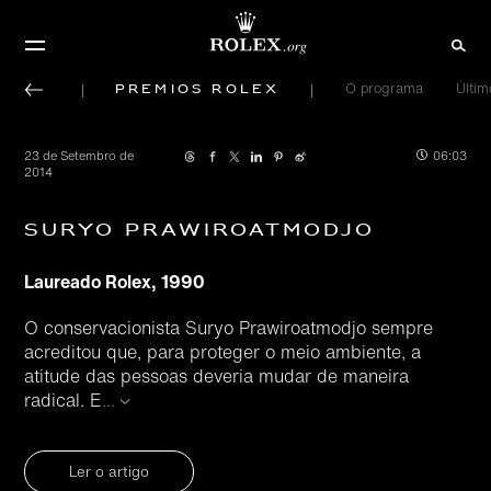
Prêmios Rolex
O programa
Últi
23 de Setembro de
06:03
2014
Suryo Prawiroatmodjo
Laureado Rolex, 1990
O conservacionista Suryo Prawiroatmodjo sempre
acreditou que, para proteger o meio ambiente, a
atitude das pessoas deveria mudar de maneira
radical. E
...
Ler o artigo