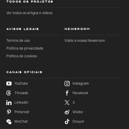
TODOS OS PROJETOS
Ver todos os artigos e vídeos
AVISOS LEGAIS
NEWSROOM
Termos de uso
Visite a nossa Newsroom
Política de privacidade
Política de cookies
CANAIS OFICIAIS
YouTube
Instagram
Threads
Facebook
Ir
Ir
diretamente
diretamente
LinkedIn
X
para o
para o
conteúdo
rodapé
principal
Pinterest
Weibo
WeChat
Douyin