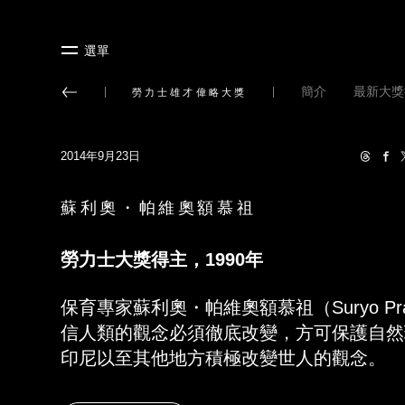
選單
簡介
最新大獎
勞力士雄才偉略大獎
2014年9月23日
蘇利奧・帕維奧額慕祖
勞力士大獎得主，
1990
年
保育專家蘇利奧
・
帕維奧額慕祖（
Suryo Pr
信人類的觀念必須徹底改變，方可保護自然
印尼以至其他地方積極改變世人的觀念。