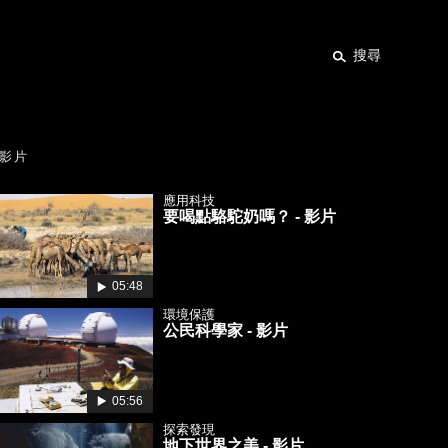
搜尋
影片
應用科技
要喝點駱駝奶嗎？ - 影片
05:48
環境保護
公民科學家 - 影片
05:56
探索發現
地下世界之美 - 影片