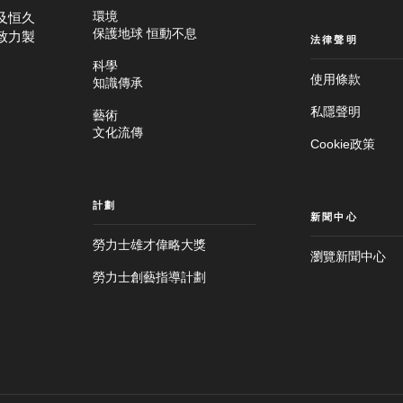
及恒久
環境
保護地球 恒動不息
致力製
法律聲明
科學
使用條款
知識傳承
私隱聲明
藝術
文化流傳
Cookie政策
計劃
新聞中心
勞力士雄才偉略大獎
瀏覽新聞中心
勞力士創藝指導計劃
跳
至
跳
主
至
要
頁
內
尾
容