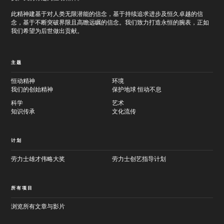
此精神建基于对人类无限潜能的信念，基于持续追求进步及恒久卓越的信
念，基于不断突破界限且高瞻远瞩的信念。我们致力打造永恒的腕表，正如
我们希望为后世做出贡献。
主题
恒动精神
环境
我们的创始精神
保护地球 恒动不息
科学
艺术
知识传承
文化流传
计划
劳力士雄才伟略大奖
劳力士创艺指导计划
所有项目
浏览所有文章与影片