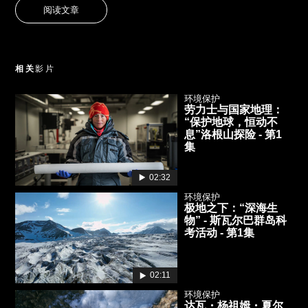
阅读文章
相关
影片
环境保护
劳力士与国家地理：
“保护地球，恒动不
息”洛根山探险 - 第1
集
02:32
环境保护
极地之下：“深海生
物” - 斯瓦尔巴群岛科
考活动 - 第1集
02:11
环境保护
达瓦・杨祖姆・夏尔