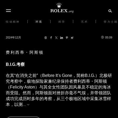
恒动精神
环境
科学
艺术
劳力士雄
2024年12月
05:09
费利西蒂・阿斯顿
B.I.G.考察
在其“在消失之前”（Before It’s Gone，简称B.I.G.）北极研
究考察中，极地探险家兼纪录保持者费利西蒂・阿斯顿
（Felicity Aston）与其全女性团队因风暴及不稳定的海冰
而受阻。然而，阿斯顿面对挫折亦毫不气馁，并带领团队
成功完成历时多年的考察，从三个极地区域中采集冰雪样
本，以测
...