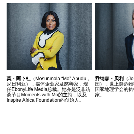
莫・阿卜杜
（Mosunmola “Mo” Abudu，
乔纳森・贝利
（Jon
尼日利亚），媒体企业家及慈善家，现
国），世上濒危物
任EbonyLife Media总裁。她亦是泛非访
国家地理学会的执
谈节目Moments with Mo的主持，以及
家。
Inspire Africa Foundation的创始人。