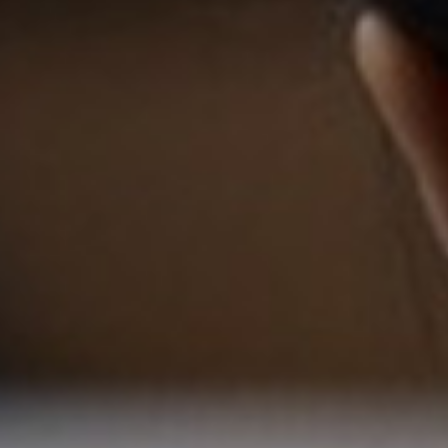
跳
至
跳
主
至
要
页
内
尾
容