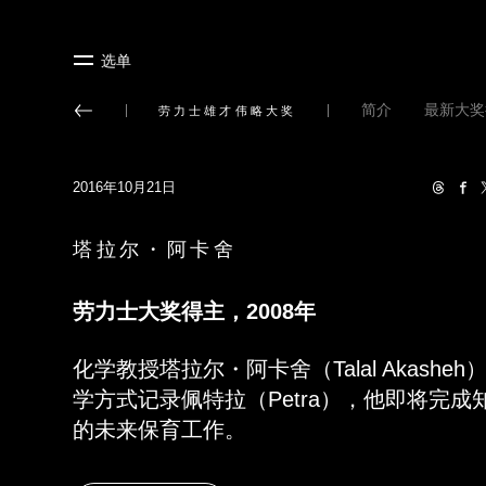
选单
简介
最新大奖
劳力士雄才伟略大奖
2016年10月21日
塔拉尔・阿卡舍
劳力士大奖得主，
2008
年
化学教授塔拉尔
・
阿卡舍（
Talal Akasheh
学方式记录佩特拉（
Petra
），他即将完成
的未来保育工作。