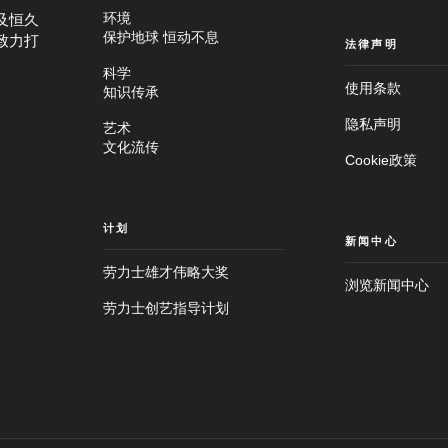
及恒久
环境
保护地球 恒动不息
致力打
法律声明
科学
使用条款
知识传承
隐私声明
艺术
文化流传
Cookie政策
计划
新闻中心
劳力士雄才伟略大奖
浏览新闻中心
劳力士创艺指导计划
跳
至
跳
主
至
要
页
内
尾
容