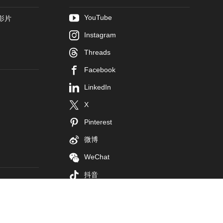
YouTube
影片
Instagram
Threads
Facebook
LinkedIn
X
Pinterest
微博
WeChat
抖音