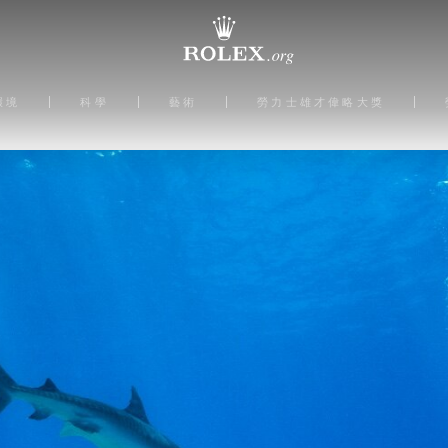
環境
科學
藝術
勞力士雄才偉略大獎