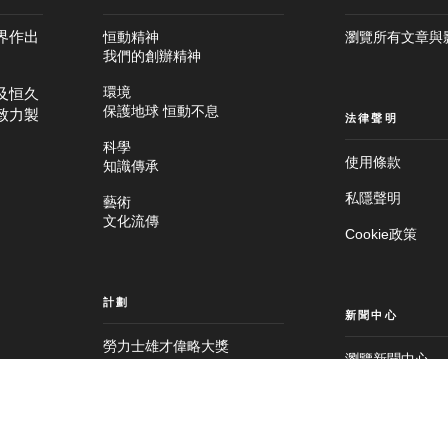
界作出
恒動精神
瀏覽所有文章與
我們的創辦精神
及恒久
環境
保護地球 恒動不息
致力製
法律聲明
跳
科學
至
跳
使用條款
知識傳承
主
至
要
頁
私隱聲明
內
尾
藝術
容
文化流傳
Cookie政策
計劃
新聞中心
勞力士雄才偉略大獎
瀏覽新聞中心
勞力士創藝指導計劃