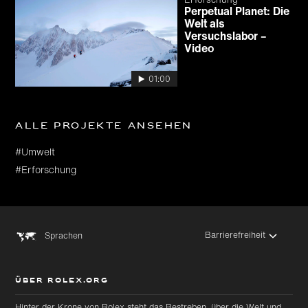
Perpetual Planet: Die
Welt als
Versuchslabor –
Video
01:00
Alle Projekte ansehen
#Umwelt
#Erforschung
Barrierefreiheit
Sprachen
ÜBER ROLEX.ORG
Hinter der Krone von Rolex steht das Bestreben, über die Welt und