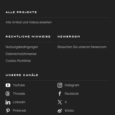
ALLE PROJEKTE
Alle Artikel und Videos ansehen
RECHTLICHE HINWEISE
NEWSROOM
Nutzungsbedingungen
Besuchen Sie unseren Newsroom
Datenschutzhinweise
Cookie-Richtlinie
UNSERE KANÄLE
YouTube
Instagram
Threads
Facebook
Zu
Zu
Hauptinhalt
Footer
LinkedIn
X
wechseln
wechseln
Pinterest
Weibo