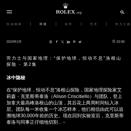
恒动精神
环境
科学
艺术
劳力士雄
2023年2月
02:00
劳力士与国家地理：“保护地球，恒动不息”洛根山
探险 - 第2集
冰中隐秘
在“保护地球，恒动不息”洛根山探险，国家地理探险家艾
莉森・克里斯蒂泰洛（Alison Criscitiello）与团队，登上
加拿大最高峰洛根山的山顶，其后花上两周时间钻入冰
层。团队每一米收集一个冰芯样本，他们相信由此可以追
溯地球30,000年前的历史。现在回到实验室后，克里斯蒂
泰洛与同事正仔细地切割
...