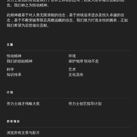
劳力士皇冠的背后是我们于世界上存在的思考，以及为世界做出贡献的抱
负。我们称之为恒动精神。
此精神建基于对人类无限潜能的信念，基于持续追求进步及恒久卓越的信
念，基于不断突破界限且高瞻远瞩的信念。我们致力打造永恒的腕表，正如
我们希望为后世做出贡献。
主题
恒动精神
环境
我们的创始精神
保护地球 恒动不息
科学
艺术
知识传承
文化流传
计划
劳力士雄才伟略大奖
劳力士创艺指导计划
所有项目
浏览所有文章与影片