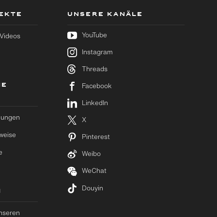
JEKTE
UNSERE KANÄLE
YouTube
 Videos
Instagram
Threads
HE
Facebook
LinkedIn
gungen
X
weise
Pinterest
e
Weibo
WeChat
Douyin
M
nseren