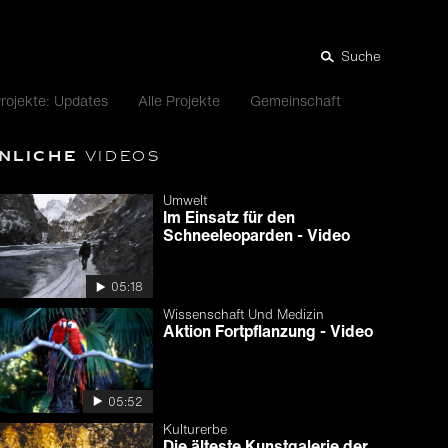
Suche
rojekte: Updates
Alle Projekte
Gemeinschaft
nliche
Videos
Umwelt
Im Einsatz für den
Schneeleoparden - Video
05:18
Wissenschaft Und Medizin
Aktion Fortpflanzung - Video
05:52
Kulturerbe
Die älteste Kunstgalerie der