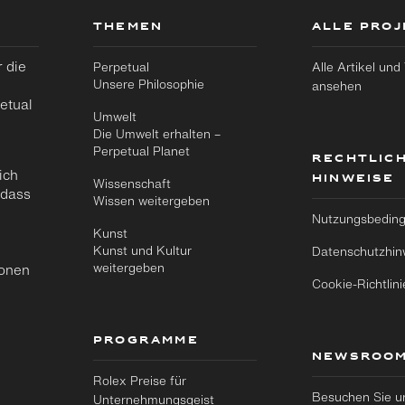
THEMEN
ALLE PRO
 die
Perpetual
Alle Artikel und
Unsere Philosophie
ansehen
etual
Umwelt
Die Umwelt erhalten –
Perpetual Planet
RECHTLIC
ich
HINWEISE
Wissenschaft
 dass
Wissen weitergeben
Nutzungsbedin
Kunst
Kunst und Kultur
Datenschutzhin
weitergeben
ionen
Cookie-Richtlini
PROGRAMME
NEWSROO
Rolex Preise für
Besuchen Sie u
Unternehmungsgeist