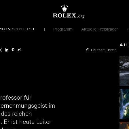
Programm
Aktuelle Preisträger
P
hmungsgeist
Äh
Laufzeit:
05:55
rofessor für
nternehmungsgeist im
 des reichen
Er ist heute Leiter