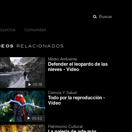
Buscar
royectos
Comunidad
deos
relacionados
Medio Ambiente
Defender el leopardo de las
nieves - Vídeo
05:18
Ciencia Y Salud
Todo por la reproducción -
Vídeo
05:52
Patrimonio Cultural
La galería de arte más