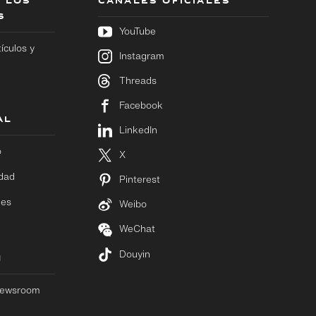
 LOS
CANALES OFICIALES
S
YouTube
tículos y
Instagram
Threads
Facebook
AL
LinkedIn
o
X
idad
Pinterest
ies
Weibo
WeChat
Douyin
M
 Newsroom