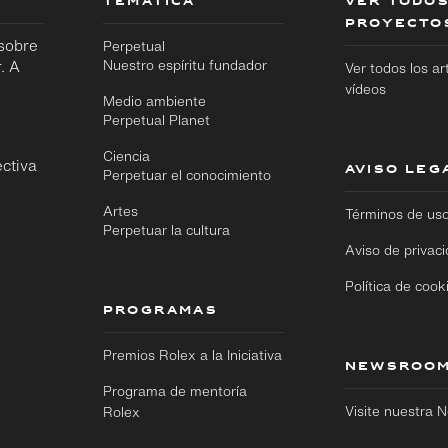
TEMÁTICA
VER TODOS
PROYECTO
 sobre
Perpetual
. A
Nuestro espíritu fundador
Ver todos los ar
vídeos
Medio ambiente
Perpetual Planet
Ciencia
ctiva
AVISO LEG
Perpetuar el conocimiento
Artes
Términos de us
Perpetuar la cultura
Aviso de privac
Política de cook
PROGRAMAS
Premios Rolex a la Iniciativa
NEWSROO
Programa de mentoría
Visite nuestra
Rolex
Ir
Ir
directamente
directamente