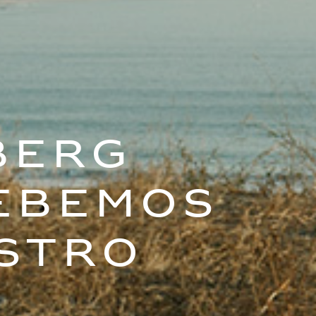
berg
ebemos
stro