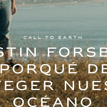
Call to Earth
stin Fors
 porqué d
teger nue
océano