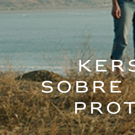
Ker
sobre
pro