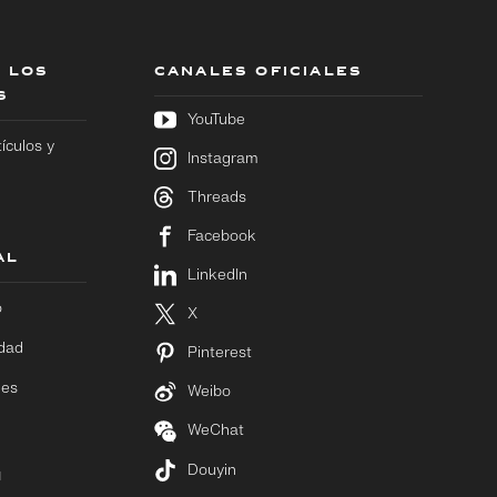
 LOS
CANALES OFICIALES
S
YouTube
tículos y
Instagram
Threads
Facebook
AL
LinkedIn
o
X
idad
Pinterest
ies
Weibo
WeChat
Douyin
M