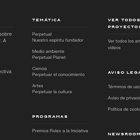
TEMÁTICA
VER TODOS
PROYECTO
 sobre
Perpetual
. A
Nuestro espíritu fundador
Ver todos los ar
vídeos
Medio ambiente
Perpetual Planet
Ciencia
ctiva
AVISO LEG
Ir
Ir
Perpetuar el conocimiento
directamente
directamente
al contenido
al pie de
Artes
Términos de us
principal
página
Perpetuar la cultura
Aviso de privac
Política de cook
PROGRAMAS
Premios Rolex a la Iniciativa
NEWSROO