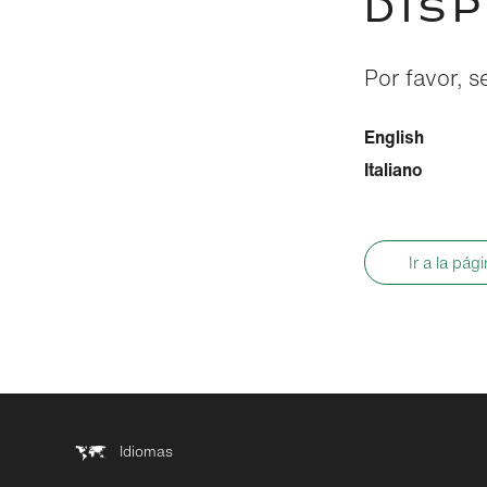
DIS
Por favor, s
English
Italiano
Ir a la pág
Idiomas