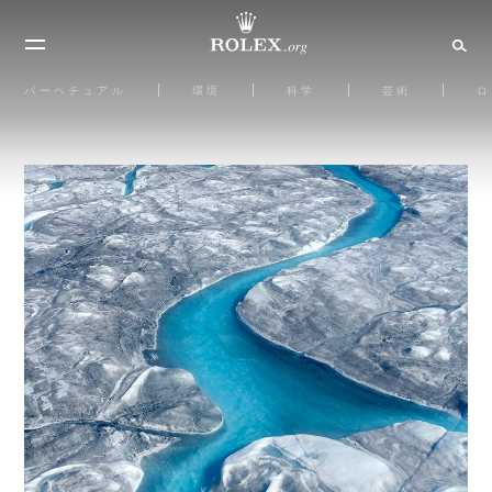
パーペチュアル
環境
科学
芸術
ロ