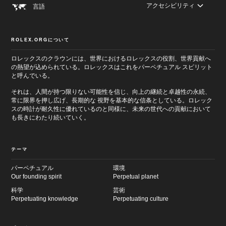
アクセシビリティ
言語
ROLEX.ORGについて
ロレックスのクラウンには、世界におけるロレックスの役割、世界貢献へ
の熱望が込められている。ロレックスはこれをパーペチュアル スピリット
と呼んでいる。
それは、人間が持つ限りない可能性を信じ、向上の継続と卓越性の永続、
常に限界を押し広げ、長期的な 視野を基本的な信条としている。ロレック
スの時計が耐久性に優れているのと同様に、未来の世代への貢献において
も長きにわたり続いていく。
テーマ
パーペチュアル
環境
Our founding spirit
Perpetual planet
科学
芸術
Perpetuating knowledge
Perpetuating culture