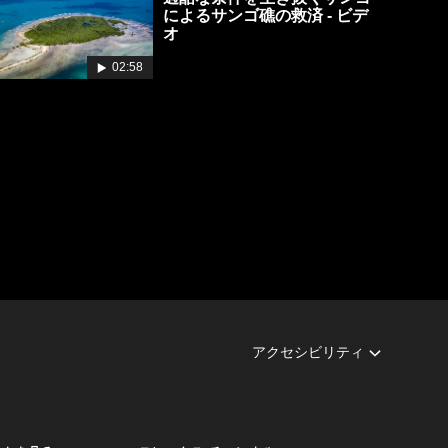
によるサンゴ礁の救済 - ビデ
オ
02:58
アクセシビリティ