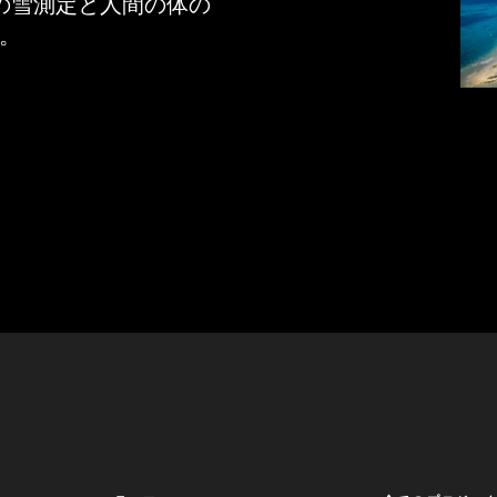
の雪測定と人間の体の
。