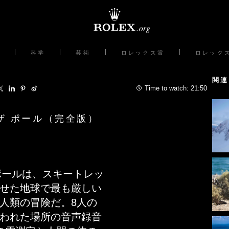
科学
芸術
ロレックス賞
ロレック
関連
Time to watch:
21:50
ザ ポール（完全版）
 ポールは、スキートレッ
せた地球で最も厳しい
人類の冒険だ。8人の
われた場所の音声録音