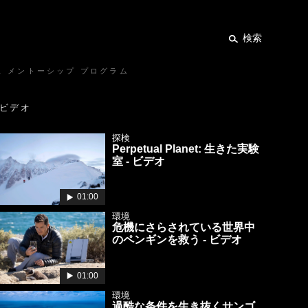
検索
ス メントーシップ プログラム
ビデオ
探検
Perpetual Planet: 生きた実験
室 - ビデオ
01:00
環境
危機にさらされている世界中
のペンギンを救う - ビデオ
01:00
環境
過酷な条件を生き抜くサンゴ