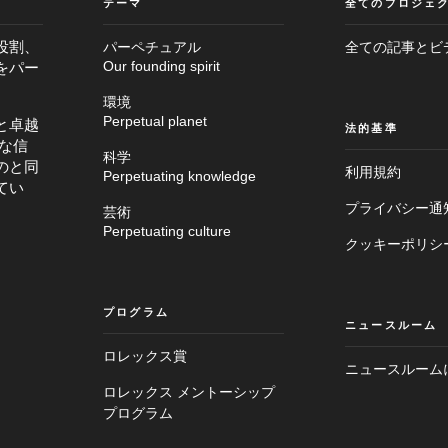
テーマ
全てのプロジェ
役割、
パーペチュアル
全ての記事とビ
をパー
Our founding spirit
環境
Perpetual planet
と卓越
法的基準
な信
科学
のと同
利用規約
Perpetuating knowledge
てい
プライバシー通
芸術
Perpetuating culture
クッキーポリシ
プログラム
ニュースルーム
ロレックス賞
ニュースルーム
メ
ロレックス メントーシップ
フ
イ
プログラム
ッ
ン
タ
画