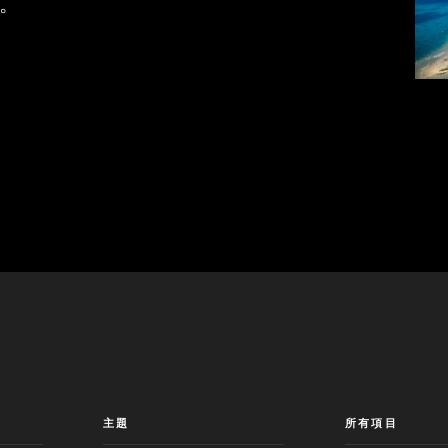
。
主題
所有項目