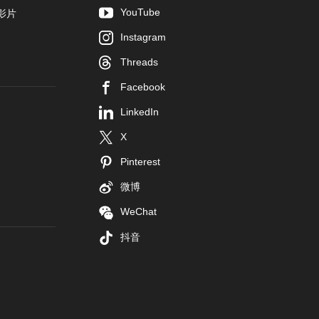
YouTube
影片
Instagram
Threads
Facebook
LinkedIn
X
Pinterest
微博
WeChat
抖音