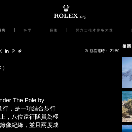
環境
科學
藝術
勞力士雄才偉略大獎
相關
觀看需時：
21:50
本）
 The Pole by
境進行，是一項結合步行
上，八位遠征隊員為極
錄像紀綠，並且兩度成