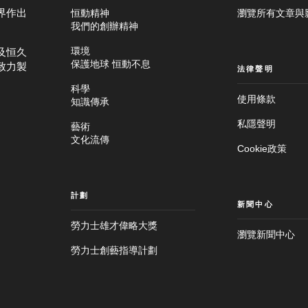
界作出
恒動精神
瀏覽所有文章與
我們的創辦精神
及恒久
環境
保護地球 恒動不息
致力製
法律聲明
科學
使用條款
知識傳承
私隱聲明
藝術
文化流傳
Cookie政策
計劃
新聞中心
勞力士雄才偉略大獎
瀏覽新聞中心
跳
勞力士創藝指導計劃
至
跳
主
至
要
頁
內
尾