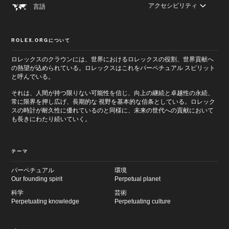
アクセシビリティ
言語
ROLEX.ORGについて
ロレックスのクラウンには、世界におけるロレックスの役割、世界貢献へ
の熱望が込められている。ロレックスはこれをパーペチュアル スピリット
と呼んでいる。
それは、人間が持つ限りない可能性を信じ、向上の継続と卓越性の永続、
常に限界を押し広げ、長期的な 視野を基本的な信条としている。ロレック
スの時計が耐久性に優れているのと同様に、未来の世代への貢献において
も長きにわたり続いていく。
テーマ
パーペチュアル
環境
Our founding spirit
Perpetual planet
科学
芸術
Perpetuating knowledge
Perpetuating culture