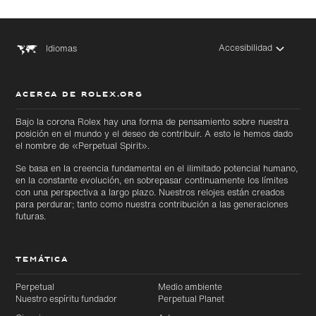
Accesibilidad
Idiomas
ACERCA DE ROLEX.ORG
Bajo la corona Rolex hay una forma de pensamiento sobre nuestra
posición en el mundo y el deseo de contribuir. A esto le hemos dado
el nombre de «Perpetual Spirit».
Se basa en la creencia fundamental en el ilimitado potencial humano,
en la constante evolución, en sobrepasar continuamente los límites
con una perspectiva a largo plazo. Nuestros relojes están creados
para perdurar; tanto como nuestra contribución a las generaciones
futuras.
TEMÁTICA
Perpetual
Medio ambiente
Nuestro espíritu fundador
Perpetual Planet