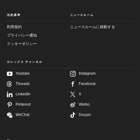
法的基準
ニュースルーム
利用規約
ニュースルームに移動する
プライバシー通知
クッキーポリシー
ロレックス チャンネル
Youtube
Instagram
メ
フ
Threads
Facebook
イ
ッ
ン
タ
LinkedIn
X
画
ー
面
へ
へ
Pinterest
Weibo
進
進
む
む
WeChat
Douyin