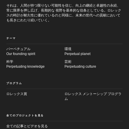
それは、人間が持つ限りない可能性を信じ、向上の継続と卓越性の永続、
常に限界を押し広げ、長期的な 視野を基本的な信条としている。ロレック
スの時計が耐久性に優れているのと同様に、未来の世代への貢献において
も長きにわたり続いていく。
テーマ
パーペチュアル
環境
Our founding spirit
Perpetual planet
科学
芸術
Perpetuating knowledge
Perpetuating culture
プログラム
ロレックス賞
ロレックス メントーシップ プログラ
ム
全てのプロジェクトを見る
全ての記事とビデオを見る