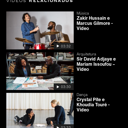
Vídeos
relacionados
Música
Zakir Hussain e
Marcus Gilmore -
Vídeo
03:32
Arquitetura
Sir David Adjaye e
Mariam Issoufou –
Vídeo
03:30
Dança
Crystal Pite e
Khoudia Touré -
Vídeo
03:33