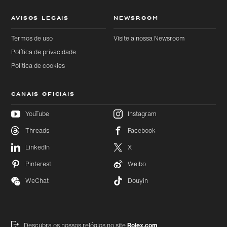
AVISOS LEGAIS
NEWSROOM
Termos de uso
Visite a nossa Newsroom
Política de privacidade
Política de cookies
CANAIS OFICIAIS
YouTube
Instagram
Threads
Facebook
Ir
Ir
diretamente
LinkedIn
X
diretamente
para o
para o
conteúdo
rodapé
Pinterest
Weibo
principal
WeChat
Douyin
Descubra os nossos relógios no site
Rolex.com