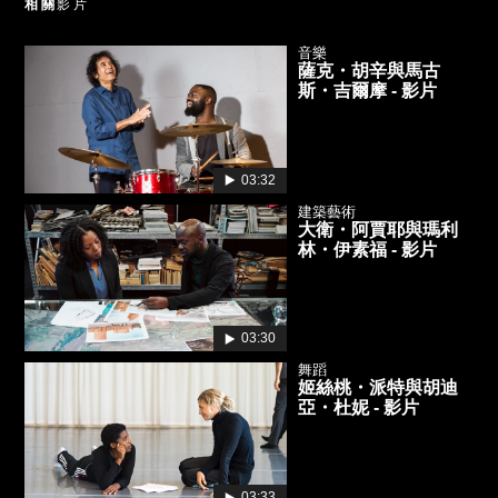
相關
影片
音樂
薩克・胡辛與馬古
斯・吉爾摩 - 影片
03:32
建築藝術
大衛・阿賈耶與瑪利
林・伊素福 - 影片
03:30
舞蹈
姬絲桃・派特與胡迪
亞・杜妮 - 影片
03:33