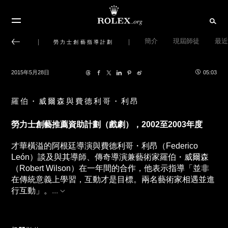
簡介
現屆師徒
最近
勞力士創藝指導計劃
2015年5月28日
05:03
羅伯・威爾森與費德利哥・利昂
勞力士創藝推薦資助計劃（戲劇），2002至2003年度
才華橫溢的阿根廷導演與費德利哥・利昂（Federico
León）談及與其導師、傳奇導演兼藝術家羅伯・威爾森
（Robert Wilson）在一年間的合作，他表示指導「並非
在傳統意義上學習，互動才是目標。兩名藝術家相遇並進
行互動」。
...