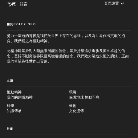
頁面設置
語言
關於ROLEX.ORG
勞力士皇冠的背後是我們於世界上存在的思維，以及為世界作出貢獻的抱
負。我們稱之為恒動精神。
此精神建基於對人類無限潛能的信念，基於持續追求進步及恒久卓越的信
念，基於不斷突破界限且高瞻遠矚的信念。我們致力製造永恒的腕錶，正如
我們希望為後世作出貢獻。
主題
恒動精神
環境
我們的創辦精神
保護地球 恒動不息
科學
藝術
知識傳承
文化流傳
計劃