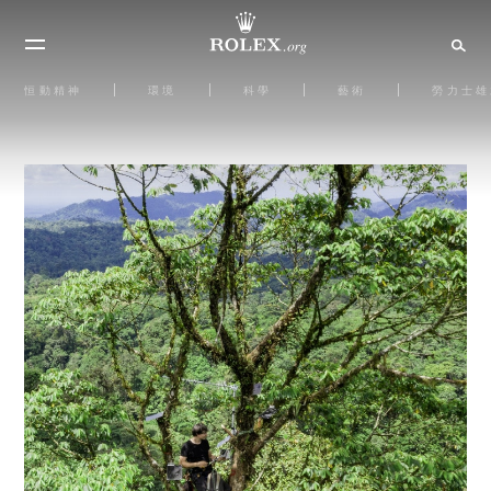
恒動精神
環境
科學
藝術
勞力士雄