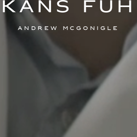
lkans füh
Andrew McGonigle