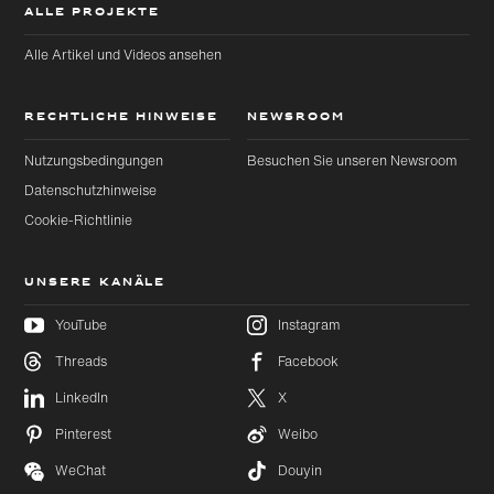
ALLE PROJEKTE
Alle Artikel und Videos ansehen
RECHTLICHE HINWEISE
NEWSROOM
Nutzungsbedingungen
Besuchen Sie unseren Newsroom
Datenschutzhinweise
Cookie-Richtlinie
UNSERE KANÄLE
YouTube
Instagram
Threads
Facebook
Zu
Zu
LinkedIn
X
Hauptinhalt
Footer
wechseln
wechseln
Pinterest
Weibo
WeChat
Douyin