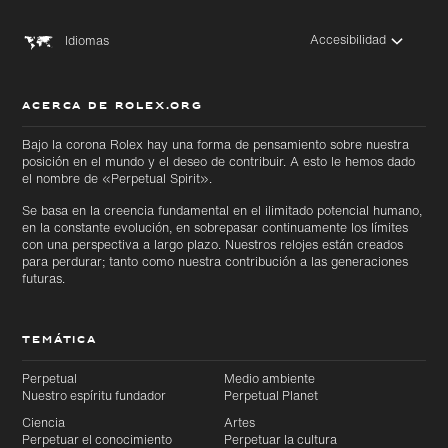
Accesibilidad
Idiomas
ACERCA DE ROLEX.ORG
Bajo la corona Rolex hay una forma de pensamiento sobre nuestra
posición en el mundo y el deseo de contribuir. A esto le hemos dado
el nombre de «Perpetual Spirit».
Se basa en la creencia fundamental en el ilimitado potencial humano,
en la constante evolución, en sobrepasar continuamente los límites
con una perspectiva a largo plazo. Nuestros relojes están creados
para perdurar; tanto como nuestra contribución a las generaciones
futuras.
TEMÁTICA
Perpetual
Medio ambiente
Nuestro espíritu fundador
Perpetual Planet
Ciencia
Artes
Perpetuar el conocimiento
Perpetuar la cultura