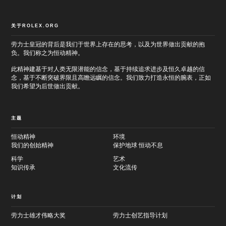
关于ROLEX.ORG
劳力士皇冠的背后是我们于世界上存在的思考，以及为世界做出贡献的抱
负。我们称之为恒动精神。
此精神建基于对人类无限潜能的信念，基于持续追求进步及恒久卓越的信
念，基于不断突破界限且高瞻远瞩的信念。我们致力打造永恒的腕表，正如
我们希望为后世做出贡献。
主题
恒动精神
环境
我们的创始精神
保护地球 恒动不息
科学
艺术
知识传承
文化流传
计划
劳力士雄才伟略大奖
劳力士创艺指导计划