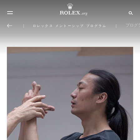
プログ
ロレックス メントーシップ プログラム