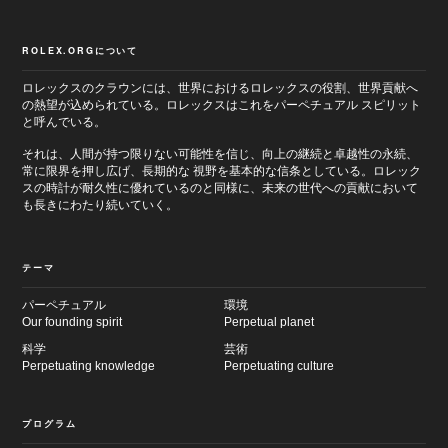
ROLEX.ORGについて
ロレックスのクラウンには、世界におけるロレックスの役割、世界貢献へ
の熱望が込められている。ロレックスはこれをパーペチュアル スピリット
と呼んでいる。
それは、人間が持つ限りない可能性を信じ、向上の継続と卓越性の永続、
常に限界を押し広げ、長期的な 視野を基本的な信条としている。ロレック
スの時計が耐久性に優れているのと同様に、未来の世代への貢献において
も長きにわたり続いていく。
テーマ
パーペチュアル
環境
Our founding spirit
Perpetual planet
科学
芸術
Perpetuating knowledge
Perpetuating culture
プログラム