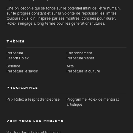
au bas
contenu
de page
principal
Une philosophie qui se fonde sur le potentiel infini de l’être humain,
sur le progrès constant et sur la volonté de repousser les limites
toujours plus loin. Inspirée par ses montres, conçues pour durer,
Rolex s’engage à long terme pour les générations futures.
THÈMES
Perpetual
Environnement
L’esprit Rolex
Perpetual planet
Science
Arts
Perpétuer le savoir
Perpétuer la culture
PROGRAMMES
Prix Rolex à l’esprit d’entreprise
Programme Rolex de mentorat
artistique
VOIR TOUS LES PROJETS
Voir tous les articles et toutes les