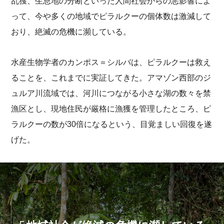
乱獲、生息地の分断といった人間社会からの悪影響によ
って、今や多くの地域でピラルクーの個体数は激減して
おり、絶滅の危機に瀕している。
水産生物学者のカンポス＝シルバは、ピラルクーは救え
ることを、これまでに実証してきた。アマゾン西部のジ
ュルア川流域では、河川につながる小さな湖の数々を禁
漁区とし、現地住民が厳格に漁獲を管理したところ、ピ
ラルクーの数が30倍になるという、目覚ましい回復を遂
げた。