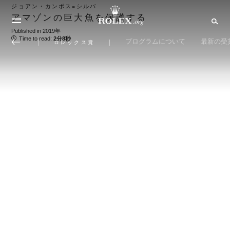
ジョアン・カンポス=シルバ
アマゾンの巨大魚を保護する
Published in 2019年
Time to read:
2分8秒
プログラムについて
最新の受
ロレックス賞