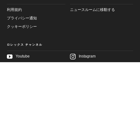
利用規約
ニュースルームに移動する
プライバシー通知
クッキーポリシー
ロレックス チャンネル
Youtube
Instagram
Threads
Facebook
記事
次へ
LinkedIn
X
このページをシェアする
Pinterest
Weibo
WeChat
Douyin
選択された記事
Rolex.com
で時計を探す
環境
科学と医療
探検