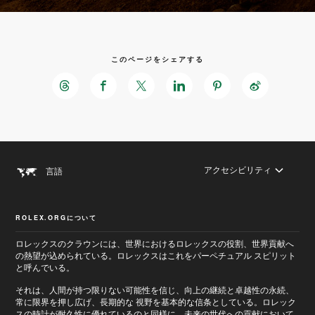
このページをシェアする
メ
フ
イ
ッ
ン
タ
画
ー
面
へ
へ
進
アクセシビリティ
言語
進
む
む
ROLEX.ORGについて
ロレックスのクラウンには、世界におけるロレックスの役割、世界貢献へ
の熱望が込められている。ロレックスはこれをパーペチュアル スピリット
と呼んでいる。
それは、人間が持つ限りない可能性を信じ、向上の継続と卓越性の永続、
常に限界を押し広げ、長期的な 視野を基本的な信条としている。ロレック
スの時計が耐久性に優れているのと同様に、未来の世代への貢献において