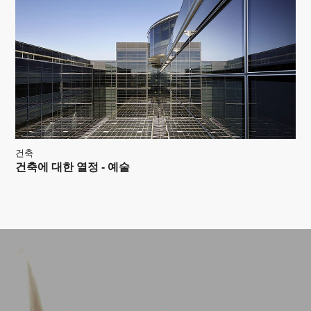
건축
건축에 대한 열정 - 예술
메
인
바
컨
닥
텐
글
츠
로
로
이
이
동
동