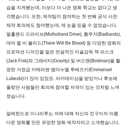
습을 지켜봤는데, 이보다 더 나은 영화 학교는 없다고 생
각했습니다. 또한, 제작팀이 참여하는 첫 번째 공식 사전
제작 회의에도 참여했는데, 제 눈을 믿을 수 없었습니다.
멀홀랜드 드라이브
(
Mulholland Drive
),
황무지
(
Badlands
),
데어 윌 비 블러드
(
There Will Be Blood
) 등 다양한 영화의
프로덕션 디자인을 맡은 전설적인 미술감독 잭 피스크
(Jack Fisk)와
그래비티
(
Gravity
) 및
버드맨
(
Birdman
)을 촬
영한 거장급 카메라맨 엠마누엘 루베즈키(Emmanuel
Lubezki)가 앉아 있었죠. 아카데미상을 받았거나 후보에
올랐던 사람들만 회의에 참여할 자격이 있는 것처럼 느껴
졌습니다.
알레한드로 이냐리투는 저에 대해 자신의 친구이자 아름
다운 영화를 만든 유망한 영화 제작자라고 소개했습니다.