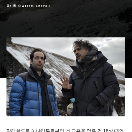
글: 톰 쇼벌(Tom Shoval)
알레한드로 이냐리투로부터 첫 교훈을 얻은 건 16살 때였