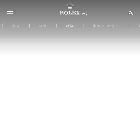
환경
과학
예술
롤렉스 어워드