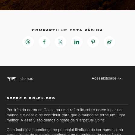
Compartilhe esta página
Acessibilidade
Idiomas
SOBRE O ROLEX.ORG
Ir
Ir
Por trás da coroa da Rolex, há uma reflexão sobre nosso lugar no
diretamente
diretamente
mundo e o desejo de contribuir para que o mundo se torne um lugar
para o
para o
conteúdo
melhor. A essa visão demos o nome de “Perpetual Spirit”.
rodapé
principal
Com inabalável confiança no potencial ilimitado do ser humano, na
possibilidade de melhoria contínua e na perenidade da excelência,