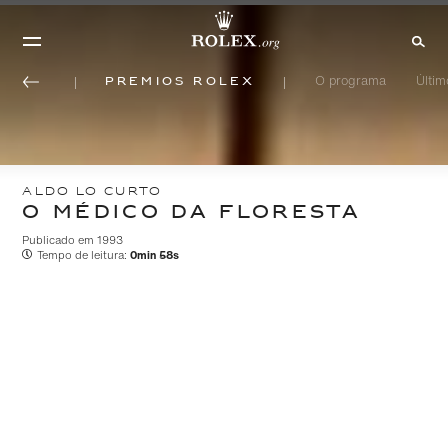
Prêmios Rolex
O programa
Últi
ALDO LO CURTO
O MÉDICO DA FLORESTA
Publicado em 1993
Tempo de leitura:
0min 58s