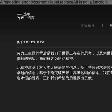
A rendering error occurred:
t.label.replaceAll is not a function
.
选单
语言
恒动精神
关于ROLEX.ORG
劳力士皇冠的背后是我们于世界上存在的思考，以及为世
贡献的抱负。我们称之为恒动精神。
此精神建基于对人类无限潜能的信念，基于持续追求进步
卓越的信念，基于不断突破界限且高瞻远瞩的信念。我们
造永恒的腕表，正如我们希望为后世做出贡献。