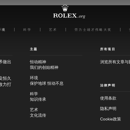
环境
科学
艺术
劳力士雄才伟略大奖
主题
所有项目
界做出
恒动精神
浏览所有文章与
我们的创始精神
及恒久
环境
保护地球 恒动不息
致力打
法律声明
科学
使用条款
知识传承
隐私声明
艺术
文化流传
Cookie政策